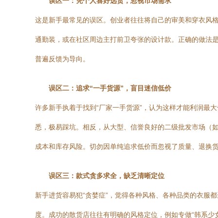
误区一：凭个人喜好选货，忽视市场需求
这是新手最常见的误区。创业者往往将自己的审美和穿衣风
通勤装，或在社区周边主打前卫夸张的设计款。正确的做法
普遍反馈为导向。
误区二：追求“一手货源”，盲目迷信低价
许多新手执着于找到“厂家一手货源”，认为这样才能利润最
悉，极易踩坑。相反，从大型、信誉良好的二级批发市场（
成本和库存风险。切勿因单纯追求低价而忽视了质量、退换
误区三：款式贪多求全，缺乏清晰定位
新手进货容易犯“贪婪症”，觉得各种风格、各种品类的衣服
度。成功的散货店往往有明确的风格定位，例如专做“韩系少女