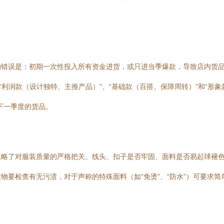
的错误是：初期一次性投入所有资金进货，或只进当季爆款，导致店内货
“利润款（设计独特、主推产品）”、“基础款（百搭、保障周转）”和“形
下一季度的货品。
忽略了对服装质量的严格把关。线头、扣子是否牢固、面料是否易起球褪
物要检查有无污渍，对于声称的特殊面料（如“免烫”、“防水”）可要求