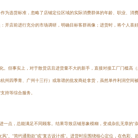
格作为选货标准，忽略了店铺定位区域的实际消费群体的年龄、职业、消
是：开店前进行充分的市场调研，明确目标客群画像；进货时，将个人喜
大化。但事实上，对于散货店且进货量不大的新手，直接对接工厂门槛高
如杭州四季青、广州十三行）或靠谱的批发商处拿货，虽然单件利润空间
货支持等综合服务。
都进一点，总能满足不同顾客。结果导致店铺形象模糊，变成杂乱无章的“
风”、“简约通勤款”或“复古设计感”。进货时应围绕核心定位，在色彩